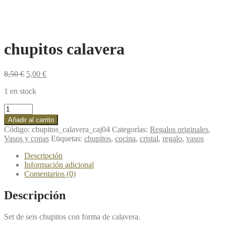
chupitos calavera
8,50
€
5,00
€
1 en stock
chupitos
calavera
Añadir al carrito
cantidad
Código:
chupitos_calavera_caj04
Categorías:
Regalos originales
,
Vasos y copas
Etiquetas:
chupitos
,
cocina
,
cristal
,
regalo
,
vasos
Descripción
Información adicional
Comentarios (0)
Descripción
Set de seis chupitos con forma de calavera.