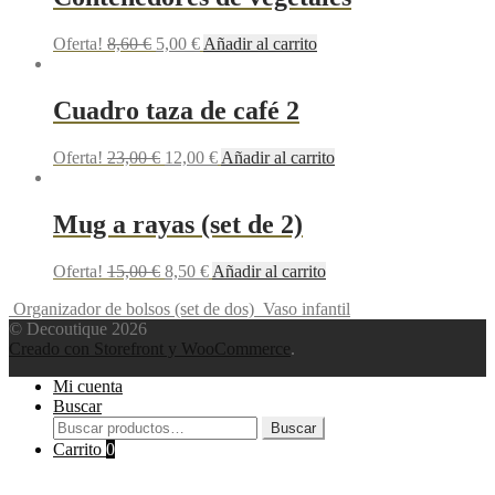
Oferta!
8,60
€
5,00
€
Añadir al carrito
Cuadro taza de café 2
Oferta!
23,00
€
12,00
€
Añadir al carrito
Mug a rayas (set de 2)
Oferta!
15,00
€
8,50
€
Añadir al carrito
Organizador de bolsos (set de dos)
Vaso infantil
© Decoutique 2026
Creado con Storefront y WooCommerce
.
Mi cuenta
Buscar
Buscar
Buscar
por:
Carrito
0