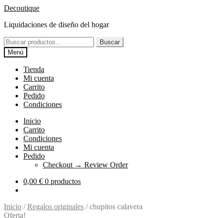
Ir
Ir
Decoutique
a
al
Liquidaciones de diseño del hogar
la
contenido
navegación
Buscar
Buscar
por:
Menú
Tienda
Mi cuenta
Carrito
Pedido
Condiciones
Inicio
Carrito
Condiciones
Mi cuenta
Pedido
Checkout → Review Order
0,00
€
0 productos
Inicio
/
Regalos originales
/
chupitos calavera
Oferta!