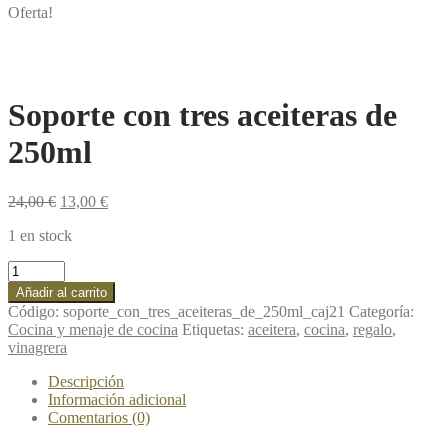
Oferta!
Soporte con tres aceiteras de
250ml
24,00
€
13,00
€
1 en stock
Soporte
con
Añadir al carrito
tres
Código:
soporte_con_tres_aceiteras_de_250ml_caj21
Categoría:
aceiteras
Cocina y menaje de cocina
Etiquetas:
aceitera
,
cocina
,
regalo
,
de
vinagrera
250ml
cantidad
Descripción
Información adicional
Comentarios (0)