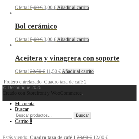
Oferta!
5,00
€
3,00
€
Añadir al carrito
Bol cerámico
Oferta!
5,00
€
3,00
€
Añadir al carrito
Aceitera y vinagrera con soporte
Oferta!
22,50
€
11,50
€
Añadir al carrito
Frutero entrelazado
Cuadro taza de café 2
© Decoutique 2026
Creado con Storefront y WooCommerce
.
Mi cuenta
Buscar
Buscar
Buscar
por:
Carrito
0
Estás viendo:
Cuadro taza de café 1
23,00
€
12,00
€