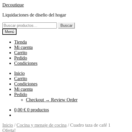
Ir
Ir
Decoutique
a
al
Liquidaciones de diseño del hogar
la
contenido
navegación
Buscar
Buscar
por:
Menú
Tienda
Mi cuenta
Carrito
Pedido
Condiciones
Inicio
Carrito
Condiciones
Mi cuenta
Pedido
Checkout → Review Order
0,00
€
0 productos
Inicio
/
Cocina y menaje de cocina
/
Cuadro taza de café 1
Oferta!