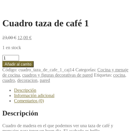
Cuadro taza de café 1
23,00
€
12,00
€
1 en stock
Cuadro
taza
Añadir al carrito
de
Código:
cuadro_taza_de_cafe_1_caj14
Categorías:
Cocina y menaje
café
de cocina
,
cuadros y figuras decorativas de pared
Etiquetas:
cocina
,
1
cuadro
,
decoracion
,
pared
cantidad
Descripción
Información adicional
Comentarios (0)
Descripción
Cuadro de madera en el que podemos ver una taza de café y
mensajes para tener un buen dia. El acabado es brillo.