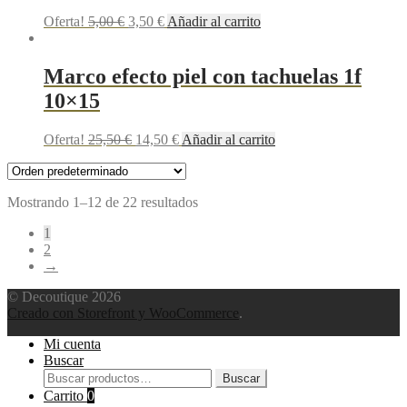
Oferta!
5,00
€
3,50
€
Añadir al carrito
Marco efecto piel con tachuelas 1f
10×15
Oferta!
25,50
€
14,50
€
Añadir al carrito
Mostrando 1–12 de 22 resultados
1
2
→
© Decoutique 2026
Creado con Storefront y WooCommerce
.
Mi cuenta
Buscar
Buscar
Buscar
por:
Carrito
0