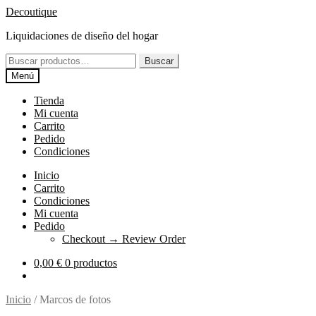
Ir
Ir
Decoutique
a
al
Liquidaciones de diseño del hogar
la
contenido
navegación
Buscar
Buscar
por:
Menú
Tienda
Mi cuenta
Carrito
Pedido
Condiciones
Inicio
Carrito
Condiciones
Mi cuenta
Pedido
Checkout → Review Order
0,00
€
0 productos
Inicio
/
Marcos de fotos